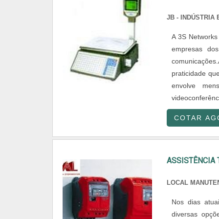
JB - INDÚSTRI
A 3S Networks 
empresas dos 
comunicações.A
praticidade qu
envolve men
videoconferênci
COTAR AG
ASSISTÊNCIA
LOCAL MANUTE
Nos dias atua
diversas opçõ