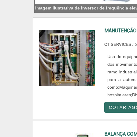
Imagem ilustrativa de inversor de frequência ele
MANUTENÇÃO 
CT SERVICES
/ 
Uso do equipa
dos movimentos
ramo industria
para a automa
como:Máquinas
hospitalares;Di
COTAR AG
BALANÇA COM