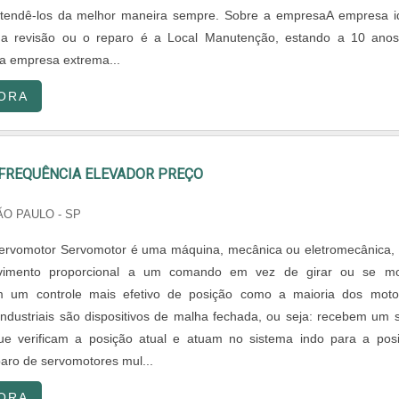
atendê-los da melhor maneira sempre. Sobre a empresaA empresa i
 a revisão ou o reparo é a Local Manutenção, estando a 10 ano
a empresa extrema...
ORA
 FREQUÊNCIA ELEVADOR PREÇO
ÃO PAULO - SP
servomotor Servomotor é uma máquina, mecânica ou eletromecânica,
vimento proporcional a um comando em vez de girar ou se m
m um controle mais efetivo de posição como a maioria dos moto
ndustriais são dispositivos de malha fechada, ou seja: recebem um s
que verificam a posição atual e atuam no sistema indo para a pos
aro de servomotores mul...
ORA