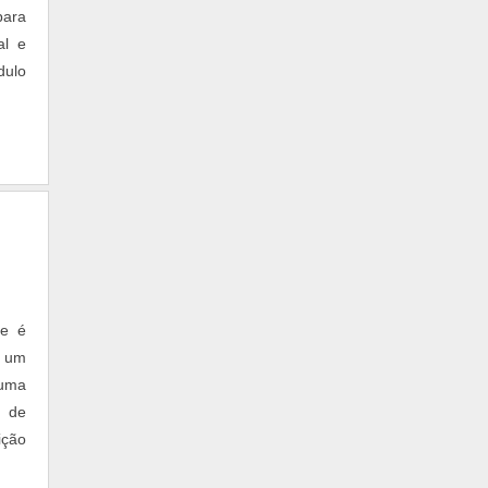
para
al e
dulo
ue é
á um
 uma
l de
ição