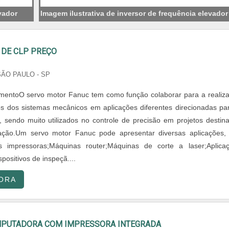
vador
Imagem ilustrativa de inversor de frequência elevador
DE CLP PREÇO
SÃO PAULO - SP
mentoO servo motor Fanuc tem como função colaborar para a realiz
 dos sistemas mecânicos em aplicações diferentes direcionadas pa
l, sendo muito utilizados no controle de precisão em projetos destin
ção.Um servo motor Fanuc pode apresentar diversas aplicações, 
 impressoras;Máquinas router;Máquinas de corte a laser;Aplica
spositivos de inspeçã....
ORA
PUTADORA COM IMPRESSORA INTEGRADA