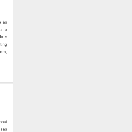
e às
ra e
ia e
ting
em,
ssui
ssas