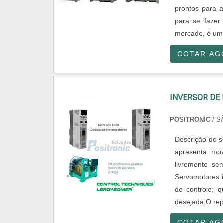
prontos para 
para se fazer
mercado, é um
COTAR AG
INVERSOR DE
POSITRONIC
/ S
Descrição do 
apresenta mo
livremente se
Servomotores i
de controle; 
desejada.O rep
COTAR AG