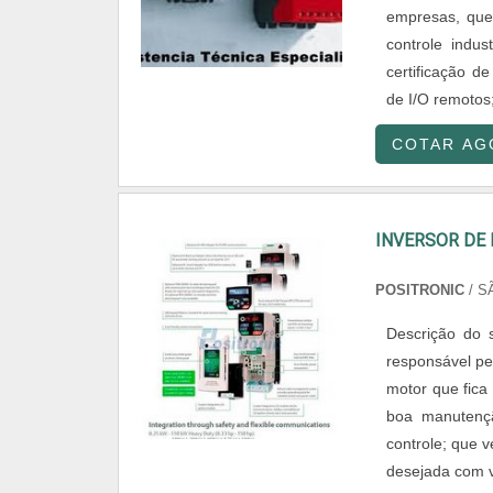
empresas, que
controle indus
certificação d
de I/O remotos
COTAR AG
INVERSOR DE 
POSITRONIC
/ S
Descrição do
responsável p
motor que fica
boa manutenç
controle; que v
desejada com v