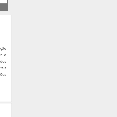
MOTOR DE CORRENTE ALTERNADA COM
VARIADOR DE FREQUÊNCIA
CONSERTO DE INVERSOR DE
FREQUÊNCIA
ação
ra o
ados
tais
ções