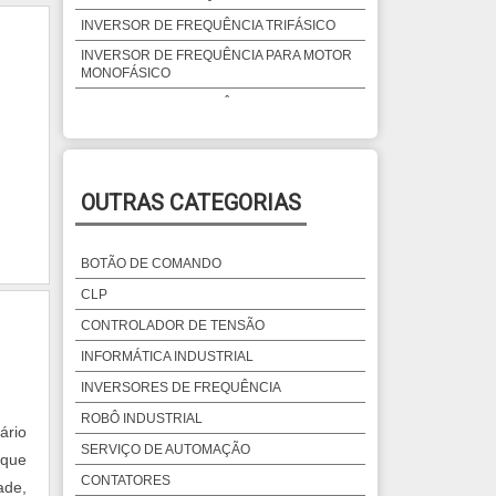
INVERSOR DE FREQUÊNCIA TRIFÁSICO
INVERSOR DE FREQUÊNCIA PARA MOTOR
MONOFÁSICO
INVERSOR DE FREQUÊNCIA WEG CFW09
INVERSOR FREQUÊNCIA WEG
PREÇO INVERSOR DE FREQUÊNCIA
COMPRAR INVERSOR DE FREQUÊNCIA
OUTRAS CATEGORIAS
INVERSOR DE FREQUÊNCIA 3CV PREÇO
INVERSOR DE FREQUÊNCIA WEG PREÇO
BOTÃO DE COMANDO
PREÇO DE INVERSOR DE FREQUÊNCIA
CLP
PREÇO DO INVERSOR DE FREQUÊNCIA
CONTROLADOR DE TENSÃO
INVERSOR DE FREQUÊNCIA MONOFÁSICO
INFORMÁTICA INDUSTRIAL
220V
INVERSORES DE FREQUÊNCIA
VENDA DE INVERSOR DE FREQUÊNCIA
ROBÔ INDUSTRIAL
INVERSOR DE FREQUÊNCIA PARA
ário
ELEVADORES
SERVIÇO DE AUTOMAÇÃO
 que
INVERSOR FREQUÊNCIA PREÇO
CONTATORES
ade,