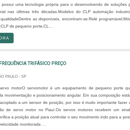
 possui uma tecnologia própria para o desenvolvendo de soluções 
trial nas últimas três décadas.Modelos do CLP automação industri
e qualidadeDentre as disponíveis, encontram-se:Relé programável;Mó
;CLP de pequeno porte;CL....
ORA
FREQUÊNCIA TRIFÁSICO PREÇO
ÃO PAULO - SP
 servo motorO servomotor é um equipamento de pequeno porte q
ela movimentação e posicionamento angular. Em sua composição est
 acoplado a um sensor de posição, por isso é muito importante fazer
ão de servo motor no Piauí.Os servos motores recebem um sina
erifica a posição atual para controlar o seu movimento indo para a pos
elocidade monitorada ....