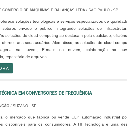
A E COMÉRCIO DE MÁQUINAS E BALANÇAS LTDA
/ SÃO PAULO - SP
oferece soluções tecnológicas e serviços especializados de qualidad
setores privado e público, integrando soluções de infraestrutu
s soluções de cloud computing se destacam pela qualidade, eficiênc
e oferece aos seus usuários. Além disso, as soluções de cloud compu
sageria na nuvem, E-mails na nuvem, colaboração na nuv
a, repositório de arquivos....
ORA
 TÉCNICA EM CONVERSORES DE FREQUÊNCIA
NÇÃO
/ SUZANO - SP
is, o mercado que fabrica ou vende CLP automação industrial po
es disponíveis para os consumidores. A HI Tecnologia é uma de