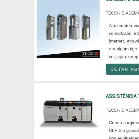
TECSI
/ DIADEMA
A telemetria v
como:Cabo ethe
internet, atra
em algum tipo 
ser, por exemp
COTAR AG
ASSISTÊNCIA 
TECSI
/ DIADEMA
Com o surgiment
CLP em grande
dos equipamen