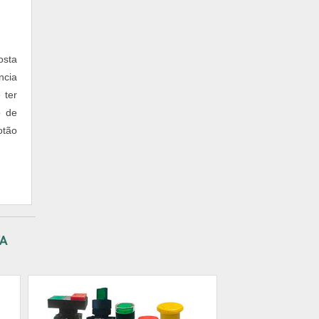
osta
ncia
 ter
o de
otão
VA