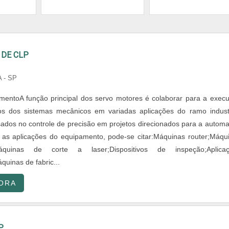
DE CLP
 - SP
entoA função principal dos servo motores é colaborar para a exec
s dos sistemas mecânicos em variadas aplicações do ramo industr
ados no controle de precisão em projetos direcionados para a autom
re as aplicações do equipamento, pode-se citar:Máquinas router;Máqu
Máquinas de corte a laser;Dispositivos de inspeção;Aplica
quinas de fabric...
ORA
P