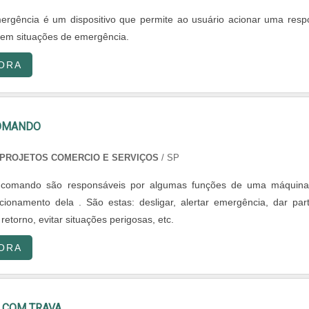
rgência é um dispositivo que permite ao usuário acionar uma resp
z em situações de emergência.
ORA
COMANDO
PROJETOS COMERCIO E SERVIÇOS
/ SP
 comando são responsáveis por algumas funções de uma máquin
onamento dela . São estas: desligar, alertar emergência, dar part
m retorno, evitar situações perigosas, etc.
ORA
 COM TRAVA