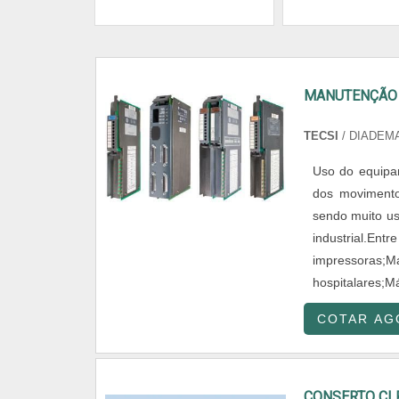
MANUTENÇÃO 
TECSI
/ DIADEMA
Uso do equipam
dos movimento
sendo muito us
industrial.Ent
impressoras;
hospitalares;Má
COTAR AG
CONSERTO CL