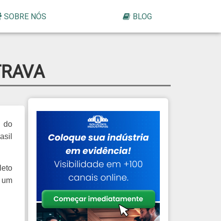
SOBRE NÓS
BLOG
TRAVA
e do
asil
leto
m um