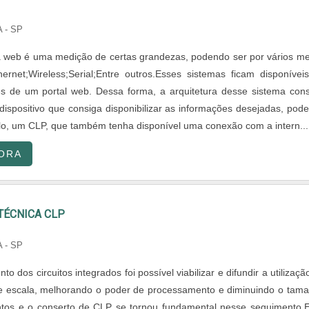
 - SP
ia web é uma medição de certas grandezas, podendo ser por vários me
rnet;Wireless;Serial;Entre outros.Esses sistemas ficam disponívei
vés de um portal web. Dessa forma, a arquitetura desse sistema cons
dispositivo que consiga disponibilizar as informações desejadas, pod
lo, um CLP, que também tenha disponível uma conexão com a intern....
ORA
TÉCNICA CLP
 - SP
o dos circuitos integrados foi possível viabilizar e difundir a utilizaçã
 escala, melhorando o poder de processamento e diminuindo o tam
tos e o conserto de CLP se tornou fundamental nesse seguimento.