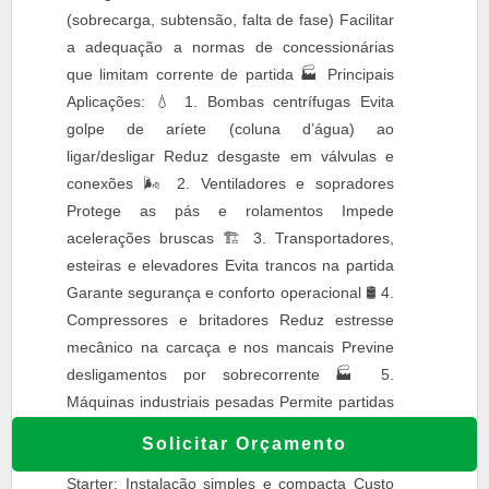
(sobrecarga, subtensão, falta de fase) Facilitar
a adequação a normas de concessionárias
que limitam corrente de partida 🏭 Principais
Aplicações: 💧 1. Bombas centrífugas Evita
golpe de aríete (coluna d’água) ao
ligar/desligar Reduz desgaste em válvulas e
conexões 🌬 2. Ventiladores e sopradores
Protege as pás e rolamentos Impede
acelerações bruscas 🏗 3. Transportadores,
esteiras e elevadores Evita trancos na partida
Garante segurança e conforto operacional 🛢 4.
Compressores e britadores Reduz estresse
mecânico na carcaça e nos mancais Previne
desligamentos por sobrecorrente 🏭 5.
Máquinas industriais pesadas Permite partidas
seguras em cargas de alto torque Evita picos
Solicitar Orçamento
na rede elétrica da planta ✅ Vantagens do Soft
Starter: Instalação simples e compacta Custo