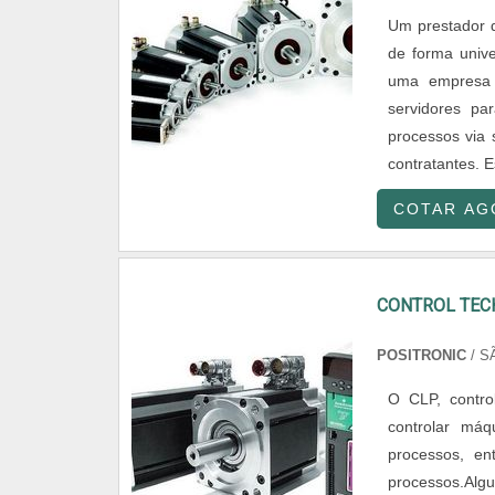
Um prestador d
de forma unive
uma empresa 
servidores pa
processos via 
contratantes. E
COTAR AG
CONTROL TEC
POSITRONIC
/ S
O CLP, contro
controlar máq
processos, e
processos.Alg