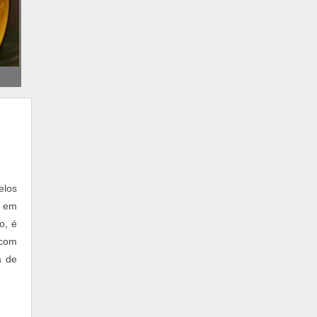
RELE PARA AUTOMAÇÃO RESIDENCIAL
CABO CONDUTTI DUPLA BLINDAGEM
CENTRAL DE CHOQUE E ALARME
CONTROLE DE ACESSO COM SENHA
CONVERSOR MODBUS RTU PARA
ETHERNET
DISTRIBUIDOR BECKHOFF BRASIL
PROJETO DE AUTOMAÇÃO PREDIAL
SISTEMA SUPERVISÓRIO GRATUITO
APARELHO DVR PARA CÂMERAS
elos
AUTOMAÇÃO E COLETA DE DADOS
a em
AUTOMAÇÃO INDUSTRIAL DE SISTEMAS
o, é
CABO CONDUTTI 4MM
 com
CANCELA AUTOMÁTICA PPA
a de
COMPUTADOR MODULAR
CONTROL TECHNIQUES UNIDRIVE SP
CONTROL TECHNIQUES UNIMOTOR