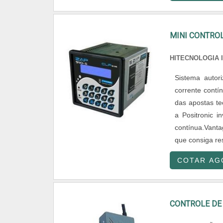
MINI CONTRO
HITECNOLOGIA 
Sistema autor
corrente contí
das apostas te
a Positronic i
contínua.Vant
que consiga res
COTAR AG
CONTROLE DE