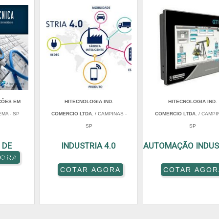
ÇÕES EM
HITECNOLOGIA IND.
HITECNOLOGIA IND.
EMA - SP
COMERCIO LTDA.
/ CAMPINAS -
COMERCIO LTDA.
/ CAMPIN
SP
SP
 DE
INDUSTRIA 4.0
AUTOMAÇÃO INDUS
ORES
GORA
COTAR AGORA
COTAR AGOR