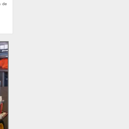
s de
MOTOR ELÉTRICO DE CORRENTE
CONTINUA
MEDIÇÃO INDIVIDUALIZADA
SENSOR DE TEMPERATURA PREÇO
SERVIDOR OPC
AUTOMAÇÃO DE MAQUINAS
CABO CAT6 NEXANS
CABO DE REDE NEXANS CAT5E
COMPUTADOR DE VAZÃO
MODBUS GATEWAY
PLACAS INFORMATIVAS EMPRESAS
CENTRAL DE ALARME CONTRA INCÊNDIO
CENTRAL DE ALARME JFL ACTIVE 8
CENTRAL DE CHOQUE PARA CERCA
ELÉTRICA
EQUIPAMENTOS DE SEGURANÇA
ELETRÔNICA