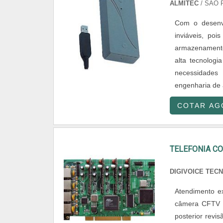
ALMITEC
/ SÃO 
Com o desenvo
inviáveis, po
armazenamento 
alta tecnologi
necessidades
engenharia de a
COTAR AG
TELEFONIA C
DIGIVOICE TEC
Atendimento e
câmera CFTV H
posterior revi