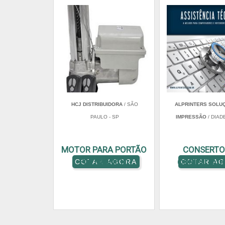
HCJ DISTRIBUIDORA
/ SÃO
ALPRINTERS SOLU
PAULO - SP
IMPRESSÃO
/ DIAD
MOTOR PARA PORTÃO
CONSERTO
ELETRÔNICO
COMPUTAD
COTAR AGORA
COTAR A