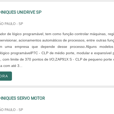
HNIQUES UNIDRIVE SP
ÃO PAULO - SP
ador de lógico programável, tem como função controlar máquinas, regi
pervisionar, acionamentos automáticos de processos, entre outras fun
em uma empresa que depende desse processo.Alguns modelos
 lógico programávelP7C - CLP de médio porte, modular e expansível 
, com limite de 370 pontos de I/O;ZAP91X S - CLP de pequeno porte
a com até 3...
ORA
HNIQUES SERVO MOTOR
ÃO PAULO - SP