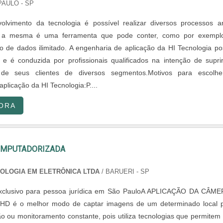
PAULO - SP
lvimento da tecnologia é possível realizar diversos processos a
is a mesma é uma ferramenta que pode conter, como por exempl
de dados ilimitado. A engenharia de aplicação da HI Tecnologia po
a e é conduzida por profissionais qualificados na intenção de supri
 de seus clientes de diversos segmentos.Motivos para escolh
plicação da HI Tecnologia:P....
ORA
OMPUTADORIZADA
NOLOGIA EM ELETRÔNICA LTDA
/ BARUERI - SP
xclusivo para pessoa jurídica em São PauloA APLICAÇÃO DA CÂM
D é o melhor modo de captar imagens de um determinado local 
são ou monitoramento constante, pois utiliza tecnologias que permitem