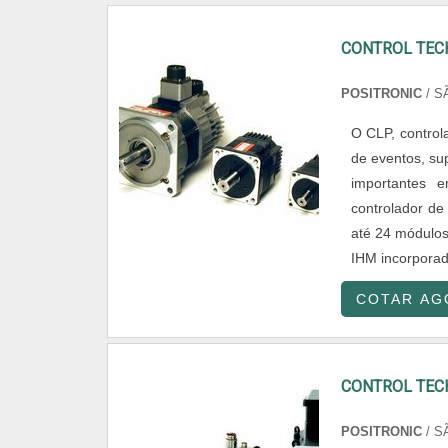
CONTROL TEC
POSITRONIC
/ S
O CLP, control
de eventos, su
importantes 
controlador de
até 24 módulos
IHM incorporad
COTAR AG
CONTROL TEC
POSITRONIC
/ S