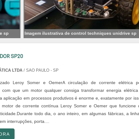
ve sp
Imagem ilustrativa de control techniques unidrive sp
DOR SP20
TICA LTDA
/ SAO PAULO - SP
izado Leroy Somer e OemerA circulação de corrente elétrica p
z com que um motor qualquer consiga transformar energia elétric
 aplicação em processos produtivos é enorme e, exatamente por iss
 motor de corrente contínua Leroy Somer e Oemer que funcione
aticidade.Durante todo dia, o ano inteiro, em algumas fábricas, a linh
m interrupções, porta....
ORA