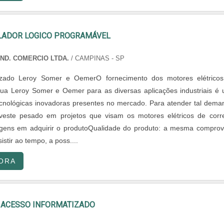
LADOR LOGICO PROGRAMÁVEL
IND. COMERCIO LTDA.
/ CAMPINAS - SP
izado Leroy Somer e OemerO fornecimento dos motores elétrico
nua Leroy Somer e Oemer para as diversas aplicações industriais é
cnológicas inovadoras presentes no mercado. Para atender tal dema
nveste pesado em projetos que visam os motores elétricos de corr
agens em adquirir o produtoQualidade do produto: a mesma compro
istir ao tempo, a poss....
ORA
 ACESSO INFORMATIZADO