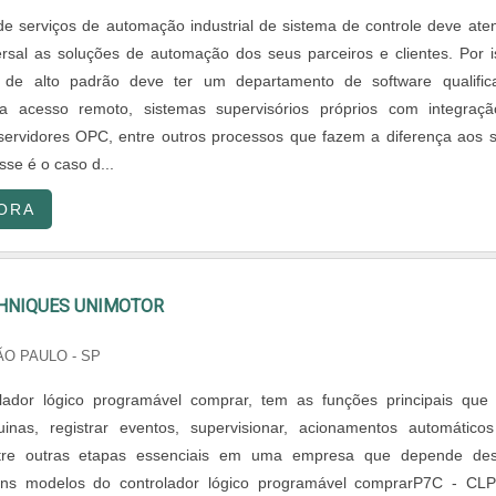
e serviços de automação industrial de sistema de controle deve ate
rsal as soluções de automação dos seus parceiros e clientes. Por i
de alto padrão deve ter um departamento de software qualific
ra acesso remoto, sistemas supervisórios próprios com integraç
servidores OPC, entre outros processos que fazem a diferença aos 
sse é o caso d...
ORA
HNIQUES UNIMOTOR
ÃO PAULO - SP
lador lógico programável comprar, tem as funções principais que
uinas, registrar eventos, supervisionar, acionamentos automático
ntre outras etapas essenciais em uma empresa que depende de
uns modelos do controlador lógico programável comprarP7C - CL