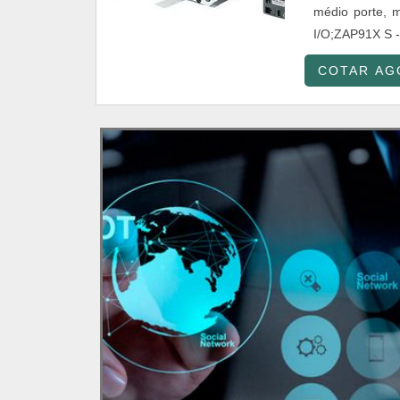
médio porte, m
I/O;ZAP91X S -
COTAR AG