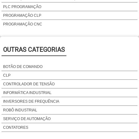
PLC PROGRAMAÇÃO
PROGRAMAÇÃO CLP
PROGRAMAÇÃO CNC
PROGRAMAÇÃO DE IHM
PROGRAMAÇÃO LADDER
OUTRAS CATEGORIAS
PROGRAMAÇÃO PLC
PROGRAMAÇÃO ROUTER
BOTÃO DE COMANDO
PROGRAMAÇÃO ROUTER CNC
CLP
PROJETO DE AUTOMAÇÃO
CONTROLADOR DE TENSÃO
PROJETO DE AUTOMAÇÃO INDUSTRIAL
INFORMÁTICA INDUSTRIAL
INVERSORES DE FREQUÊNCIA
ROBÔ INDUSTRIAL
SERVIÇO DE AUTOMAÇÃO
CONTATORES