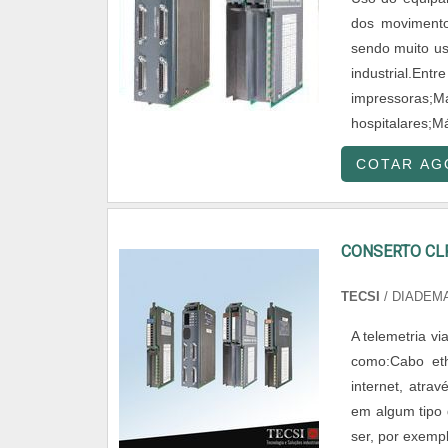
dos movimento
sendo muito us
industrial.Ent
impressoras;
hospitalares;Má
COTAR AG
CONSERTO CL
TECSI
/ DIADEMA
A telemetria v
como:Cabo ethe
internet, atra
em algum tipo 
ser, por exemp