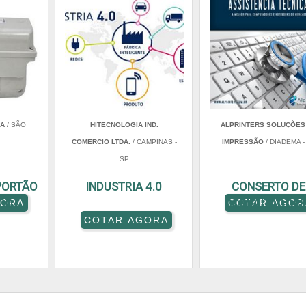
RA
/ SÃO
HITECNOLOGIA IND.
ALPRINTERS SOLUÇÕES
COMERCIO LTDA.
/ CAMPINAS -
IMPRESSÃO
/ DIADEMA -
SP
PORTÃO
INDUSTRIA 4.0
CONSERTO DE
CO
COMPUTADORE
GORA
COTAR AGOR
COTAR AGORA