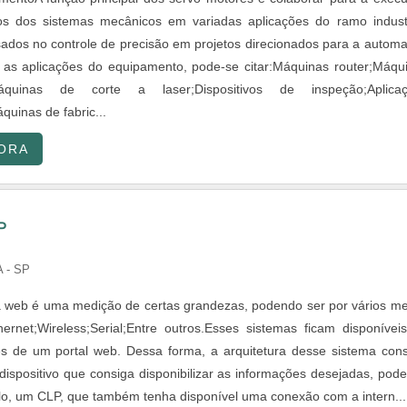
s dos sistemas mecânicos em variadas aplicações do ramo industr
ados no controle de precisão em projetos direcionados para a autom
re as aplicações do equipamento, pode-se citar:Máquinas router;Máqu
Máquinas de corte a laser;Dispositivos de inspeção;Aplica
quinas de fabric...
ORA
P
 - SP
ia web é uma medição de certas grandezas, podendo ser por vários me
rnet;Wireless;Serial;Entre outros.Esses sistemas ficam disponívei
vés de um portal web. Dessa forma, a arquitetura desse sistema cons
dispositivo que consiga disponibilizar as informações desejadas, pod
lo, um CLP, que também tenha disponível uma conexão com a intern....