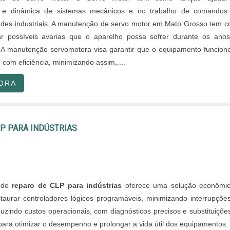
 e dinâmica de sistemas mecânicos e no trabalho de comando
dades industriais. A manutenção de servo motor em Mato Grosso tem 
rar possíveis avarias que o aparelho possa sofrer durante os ano
A manutenção servomotora visa garantir que o equipamento funcion
 com eficiência, minimizando assim,....
ORA
P PARA INDÚSTRIAS
o de
reparo de CLP para indústrias
oferece uma solução econômi
staurar controladores lógicos programáveis, minimizando interrupçõe
uzindo custos operacionais, com diagnósticos precisos e substituiçõe
 para otimizar o desempenho e prolongar a vida útil dos equipamentos.