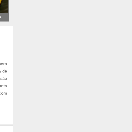
RELE PARA AUTOMAÇÃO RESIDENCIAL
CABO CONDUTTI DUPLA BLINDAGEM
a
CENTRAL DE CHOQUE E ALARME
CONTROLE DE ACESSO COM SENHA
CONVERSOR MODBUS RTU PARA
ETHERNET
DISTRIBUIDOR BECKHOFF BRASIL
PROJETO DE AUTOMAÇÃO PREDIAL
mera
SISTEMA SUPERVISÓRIO GRATUITO
a de
APARELHO DVR PARA CÂMERAS
isão
AUTOMAÇÃO E COLETA DE DADOS
anta
AUTOMAÇÃO INDUSTRIAL DE SISTEMAS
ACom
CABO CONDUTTI 4MM
CANCELA AUTOMÁTICA PPA
COMPUTADOR MODULAR
CONTROL TECHNIQUES UNIDRIVE SP
CONTROL TECHNIQUES UNIMOTOR