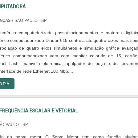
MPUTADORA
ANÇAS
/ SÃO PAULO - SP
mérico computadorizado possui acionamentos e motores digitai
co computadorizado Diadur 615 controla até quatro eixos mais spin
erpolação de quatro eixos simultâneos e simulação gráfica avança
rico computadorizado vem com monitor colorido de 15, cartã
ct flash, manivela eletrônica, apalpador de peça e de ferramen
nterface de rede Ethernet 100 Mbp....
ORA
FREQUÊNCIA ESCALAR E VETORIAL
ÃO PAULO - SP
nção do servo motor O Servo Motor tem como função ajudar