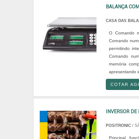
BALANÇA CO
CASA DAS BAL
O Comando nu
Comando numéri
permitindo int
Comando numé
memória compa
apresentando i
COTAR AG
INVERSOR DE 
POSITRONIC
/ S
Principal fu