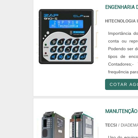
ENGENHARIA 
HITECNOLOGIA 
Importância d
conta ou repr
Podendo ser de
tipos de enco
Contadores;- 
frequência para
COTAR AG
MANUTENÇÃO 
TECSI
/ DIADEMA
Uso do equipam