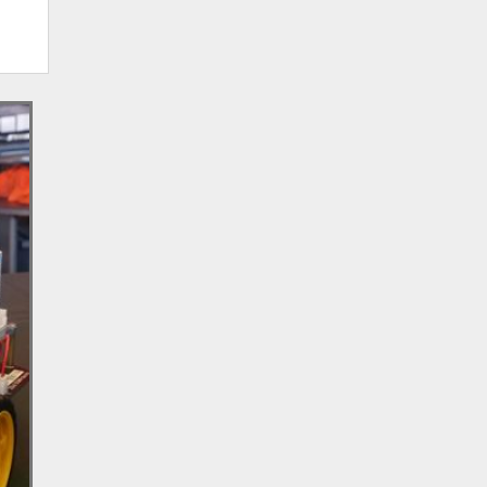
MOTOR ELÉTRICO DE CORRENTE
CONTINUA
MEDIÇÃO INDIVIDUALIZADA
SENSOR DE TEMPERATURA PREÇO
SERVIDOR OPC
AUTOMAÇÃO DE MAQUINAS
CABO CAT6 NEXANS
CABO DE REDE NEXANS CAT5E
COMPUTADOR DE VAZÃO
MODBUS GATEWAY
PLACAS INFORMATIVAS EMPRESAS
CENTRAL DE ALARME CONTRA INCÊNDIO
CENTRAL DE ALARME JFL ACTIVE 8
CENTRAL DE CHOQUE PARA CERCA
ELÉTRICA
EQUIPAMENTOS DE SEGURANÇA
ELETRÔNICA