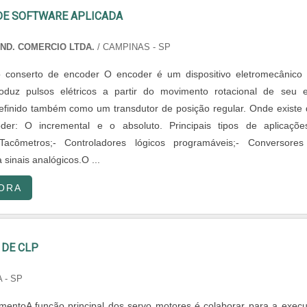
DE SOFTWARE APLICADA
IND. COMERCIO LTDA.
/ CAMPINAS - SP
o conserto de encoder O encoder é um dispositivo eletromecânico
oduz pulsos elétricos a partir do movimento rotacional de seu e
finido também como um transdutor de posição regular. Onde existe 
der: O incremental e o absoluto. Principais tipos de aplicaçõe
Tacômetros;- Controladores lógicos programáveis;- Conversore
 sinais analógicos.O ...
ORA
DE CLP
 - SP
entoA função principal dos servo motores é colaborar para a exec