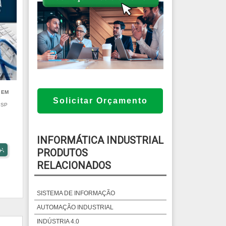
 EM
Solicitar Orçamento
 SP
INFORMÁTICA INDUSTRIAL
S
A
PRODUTOS
RELACIONADOS
SISTEMA DE INFORMAÇÃO
AUTOMAÇÃO INDUSTRIAL
INDÚSTRIA 4.0