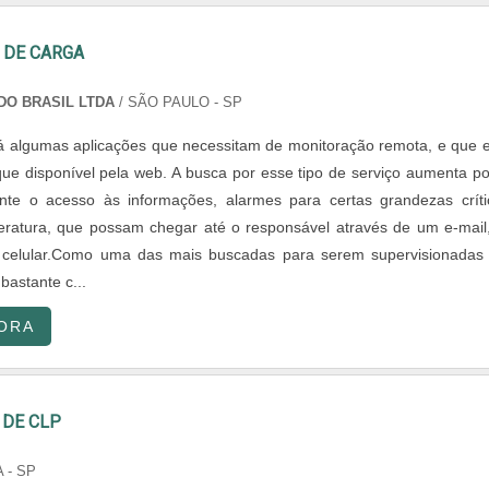
DE CARGA
 DO BRASIL LTDA
/ SÃO PAULO - SP
á algumas aplicações que necessitam de monitoração remota, e que 
que disponível pela web. A busca por esse tipo de serviço aumenta po
ante o acesso às informações, alarmes para certas grandezas críti
ratura, que possam chegar até o responsável através de um e-mail
elular.Como uma das mais buscadas para serem supervisionadas
bastante c...
ORA
DE CLP
 - SP