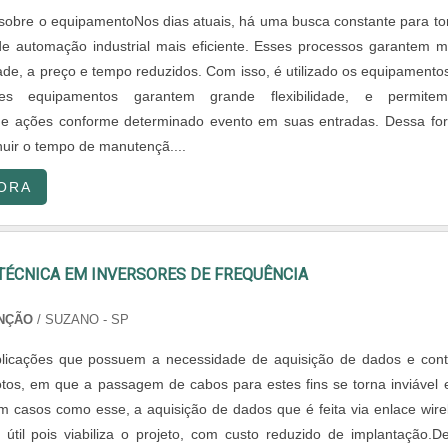
obre o equipamentoNos dias atuais, há uma busca constante para to
e automação industrial mais eficiente. Esses processos garantem m
dade, a preço e tempo reduzidos. Com isso, é utilizado os equipamento
tes equipamentos garantem grande flexibilidade, e permite
e ações conforme determinado evento em suas entradas. Dessa fo
uir o tempo de manutençã....
ORA
TÉCNICA EM INVERSORES DE FREQUÊNCIA
NÇÃO
/ SUZANO - SP
plicações que possuem a necessidade de aquisição de dados e cont
tos, em que a passagem de cabos para estes fins se torna inviável 
m casos como esse, a aquisição de dados que é feita via enlace wire
 útil pois viabiliza o projeto, com custo reduzido de implantação.D