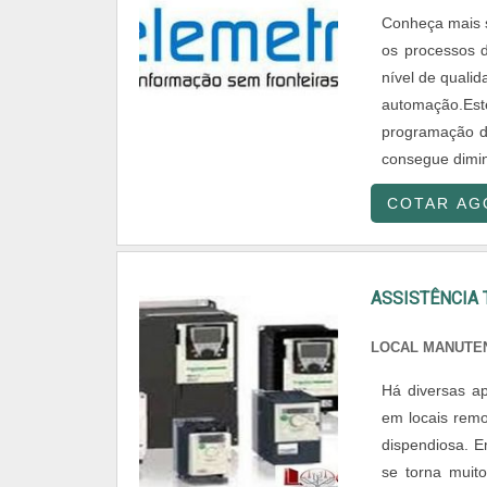
Conheça mais s
os processos d
nível de quali
automação.Es
programação d
consegue dimin
COTAR AG
ASSISTÊNCIA 
LOCAL MANUTE
Há diversas a
em locais remo
dispendiosa. E
se torna muito