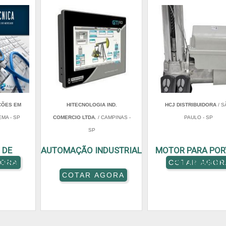
ÇÕES EM
HITECNOLOGIA IND.
HCJ DISTRIBUIDORA
/ S
EMA - SP
COMERCIO LTDA.
/ CAMPINAS -
PAULO - SP
SP
 DE
AUTOMAÇÃO INDUSTRIAL
MOTOR PARA POR
ORES
ELETRÔNICO
GORA
COTAR AGOR
COTAR AGORA