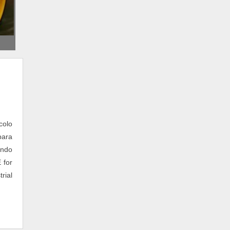
RELE PARA AUTOMAÇÃO RESIDENCIAL
CABO CONDUTTI DUPLA BLINDAGEM
CENTRAL DE CHOQUE E ALARME
CONTROLE DE ACESSO COM SENHA
CONVERSOR MODBUS RTU PARA
ETHERNET
DISTRIBUIDOR BECKHOFF BRASIL
PROJETO DE AUTOMAÇÃO PREDIAL
SISTEMA SUPERVISÓRIO GRATUITO
colo
APARELHO DVR PARA CÂMERAS
para
AUTOMAÇÃO E COLETA DE DADOS
ando
AUTOMAÇÃO INDUSTRIAL DE SISTEMAS
 for
CABO CONDUTTI 4MM
rial
CANCELA AUTOMÁTICA PPA
COMPUTADOR MODULAR
CONTROL TECHNIQUES UNIDRIVE SP
CONTROL TECHNIQUES UNIMOTOR