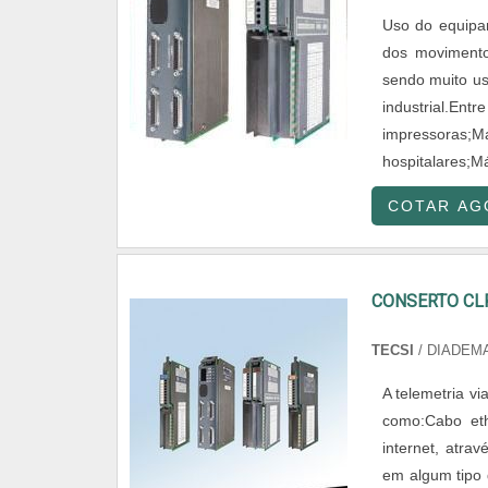
Uso do equipam
dos movimento
sendo muito us
industrial.Ent
impressoras;
hospitalares;Má
COTAR AG
CONSERTO CL
TECSI
/ DIADEMA
A telemetria v
como:Cabo ethe
internet, atra
em algum tipo 