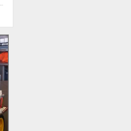
..
MOTOR ELÉTRICO DE CORRENTE
CONTINUA
MEDIÇÃO INDIVIDUALIZADA
SENSOR DE TEMPERATURA PREÇO
SERVIDOR OPC
AUTOMAÇÃO DE MAQUINAS
CABO CAT6 NEXANS
CABO DE REDE NEXANS CAT5E
COMPUTADOR DE VAZÃO
MODBUS GATEWAY
PLACAS INFORMATIVAS EMPRESAS
CENTRAL DE ALARME CONTRA INCÊNDIO
CENTRAL DE ALARME JFL ACTIVE 8
CENTRAL DE CHOQUE PARA CERCA
ELÉTRICA
EQUIPAMENTOS DE SEGURANÇA
ELETRÔNICA