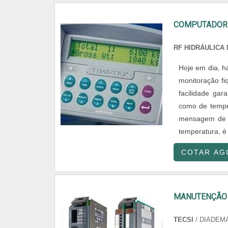
COMPUTADOR 
RF HIDRÁULICA
Hoje em dia, h
monitoração fi
facilidade gar
como de tempe
mensagem de c
temperatura, é 
COTAR AG
MANUTENÇÃO 
TECSI
/ DIADEMA