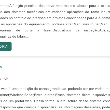
entoA função principal dos servo motores é colaborar para a exec
s dos sistemas mecânicos em variadas aplicações do ramo industr
ados no controle de precisão em projetos direcionados para a autom
re as aplicações do equipamento, pode-se citar:Máquinas router;Máqu
Máquinas de corte a laser;Dispositivos de inspeção;Aplica
quinas de fabric...
ORA
P
 - SP
ia web é uma medição de certas grandezas, podendo ser por vários me
rnet;Wireless;Serial;Entre outros.Esses sistemas ficam disponívei
vés de um portal web. Dessa forma, a arquitetura desse sistema cons
dispositivo que consiga disponibilizar as informações desejadas, pod