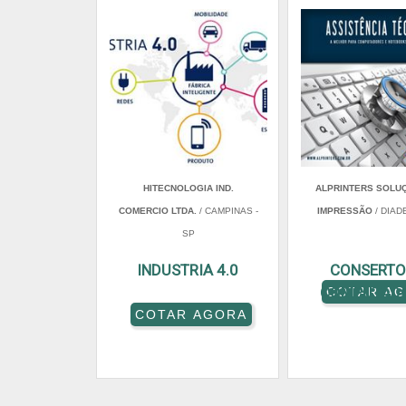
HITECNOLOGIA IND.
ALPRINTERS SOLU
COMERCIO LTDA.
/ CAMPINAS -
IMPRESSÃO
/ DIAD
SP
INDUSTRIA 4.0
CONSERTO
COMPUTAD
COTAR A
COTAR AGORA